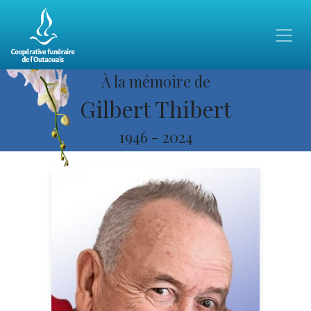
À la mémoire de
Gilbert Thibert
1946
-
2024