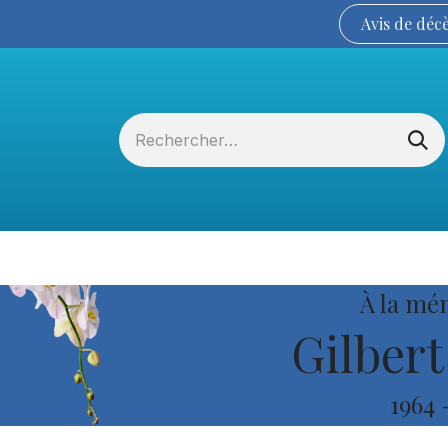
Avis de
déc
Services funéraires
La Coopérative
À la mé
Gilbert
1964