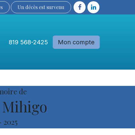
ès
Un décès est sur​​​​​​​​ve​nu​​​​​​​​​​
819 568-2425
Mon compte
Communautés
Devenir membre
moire de
 Mihigo
-
2025