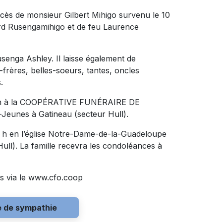
écès de monsieur Gilbert Mihigo survenu le 10
Gérard Rusengamihigo et de feu Laurence
Rusenga Ashley. Il laisse également de
frères, belles-soeurs, tantes, oncles
.
 21 h à la COOPÉRATIVE FUNÉRAIRE DE
Jeunes à Gatineau (secteur Hull).
 13 h en l’église Notre-Dame-de-la-Guadeloupe
ull). La famille recevra les condoléances à
s via le www.cfo.coop
e de sympathie