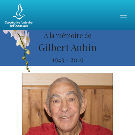
À la mémoire de
Gilbert Aubin
1943
-
2019