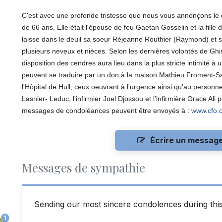
C'est avec une profonde tristesse que nous vous annonçons le d
de 66 ans. Elle était l'épouse de feu Gaetan Gosselin et la fille
laisse dans le deuil sa soeur Réjeanne Routhier (Raymond) et s
plusieurs neveux et nièces. Selon les dernières volontés de Ghisl
disposition des cendres aura lieu dans la plus stricte intimité 
peuvent se traduire par un don à la maison Mathieu Froment-Sav
l'Hôpital de Hull, ceux oeuvrant à l'urgence ainsi qu'au personn
Lasnier- Leduc, l'infirmier Joel Djossou et l'infirmière Grace Al
messages de condoléances peuvent être envoyés à :
www.cfo.
Écrire un messag
Messages de sympathie
Sending our most sincere condolences during this d
1