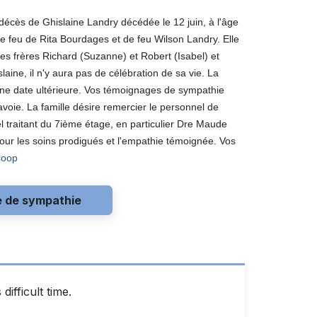
écès de Ghislaine Landry décédée le 12 juin, à l'âge
 de feu de Rita Bourdages et de feu Wilson Landry. Elle
es frères Richard (Suzanne) et Robert (Isabel) et
aine, il n'y aura pas de célébration de sa vie. La
à une date ultérieure. Vos témoignages de sympathie
oie. La famille désire remercier le personnel de
el traitant du 7ième étage, en particulier Dre Maude
i pour les soins prodigués et l'empathie témoignée. Vos
coop
e de sympathie
ifficult time.