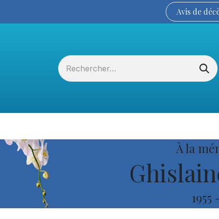
Avis de
déc
Services funéraires
La Coopérative
À la mé
Ghislain
1955