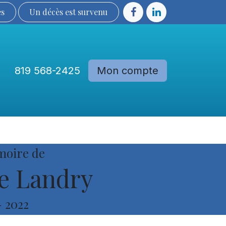
ès
Un décès est sur​​​​​​​​ve​nu​​​​​​​​​​
819 568-2425
Mon compte
Communautés
Devenir membre
moire de
e Landry
-
2022