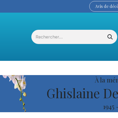
Avis de
déc
Services funéraires
La Coopérative
À la mé
Ghislaine De
1945