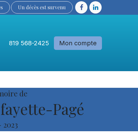
ès
Un décès est sur​​​​​​​​ve​nu​​​​​​​​​​
819 568-2425
Mon compte
Communautés
Devenir membre
moire de
fayette-Pagé
-
2023