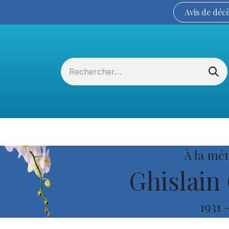
Avis de
déc
Services funéraires
La Coopérative
À la mé
Ghislain
1931