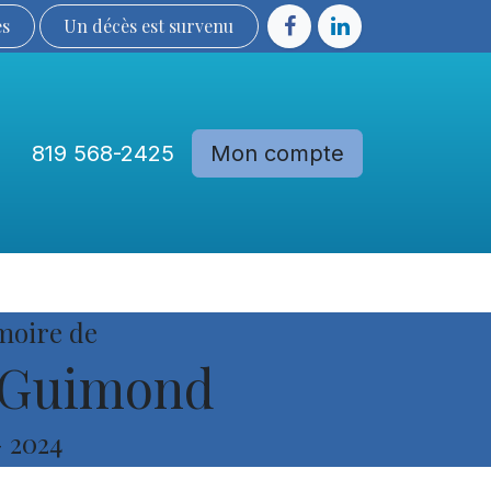
ès
Un décès est sur​​​​​​​​ve​nu​​​​​​​​​​
819 568-2425
Mon compte
Communautés
Devenir membre
moire de
 Guimond
-
2024