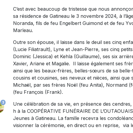
C’est avec beaucoup de tristesse que nous annonçon
sa résidence de Gatineau le 3 novembre 2024, à l’â
Noranda, fils de feu Engelbert Guimond et de feu Y
Marleau.
Outre son épouse, il laisse dans le deuil ses cinq en
(Lucie Filiatrault), Lyne et Jean-Pierre, ses cinq peti
Dominic (Jessica) et Kehla (Guillaume), ses six arriè
Xavier, Ariane et Magalie. Il laisse également ses frè
ainsi que les beaux-frères, belles-sœurs de sa belle-fa
cousins et cousines, ses neveux et nièces, ainsi que s
Michaël, par ses frères Noël (feu Anita), Normand (
(feu François (Frank).
3
Une célébration de sa vie, en présence des cendres,
h à la COOPÉRATIVE FUNÉRAIRE DE L’OUTAOUAIS sit
Jeunes à Gatineau. La famille recevra les condoléanc
visionner la cérémonie, en direct ou en reprise, via 