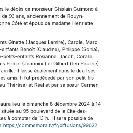
s le décès de monsieur Ghislain Guimond à
ge de 93 ans, anciennement de Rouyn-
vonne Côté et époux de madame Henriette
fants Ginette (Jacques Lemire), Carole, Marc
ts-enfants Benoît (Claudine), Philippe (Sonia),
re-petits-enfants Rosianne, Jacob, Coralie,
res Firmin (Jeannine) et Gilbert (feu Pauline)
mille. Il laisse également dans le deuil ses
es amis. Il fut prédécédé par son petit-fils
feu Thérèse) et Réal et par sa sœur Carmen
 aura lieu le dimanche 8 décembre 2024 à 14
uée au 95 boulevard de la Cité-des-
es à compter de 13 h. Il sera possible de
le
https://commemora.tv/fr/diffusions/99622