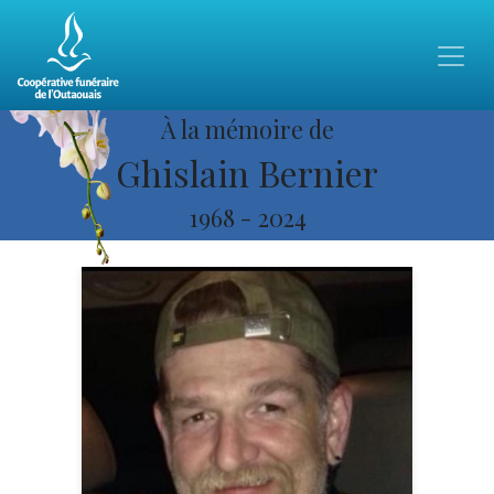
À la mémoire de
Ghislain Bernier
1968
-
2024