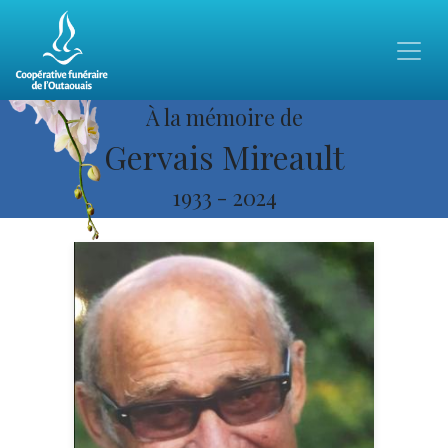
À la mémoire de
Gervais Mireault
1933
-
2024