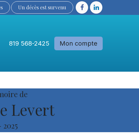
ès
Un décès est sur​​​​​​​​ve​nu​​​​​​​​​​
819 568-2425
Mon compte
Communautés
Devenir membre
moire de
e Levert
-
2025