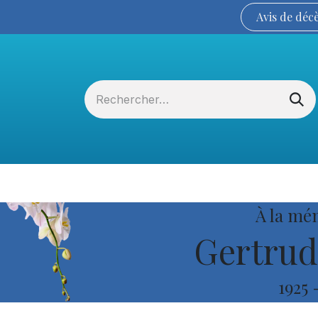
Avis de
déc
Services funéraires
La Coopérative
À la mé
Gertrud
1925