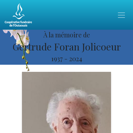
À la mémoire de
Gertrude Foran Jolicoeur
1937
-
2024