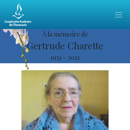
À la mémoire de
Gertrude Charette
1931
-
2021