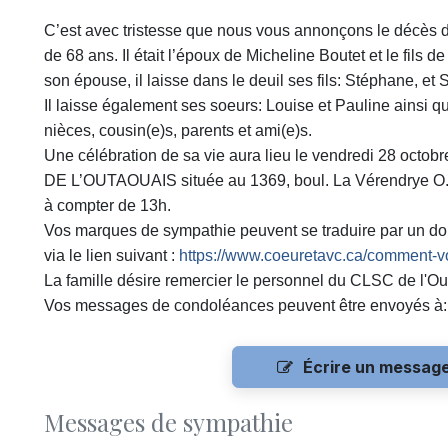
C’est avec tristesse que nous vous annonçons le décès de
de 68 ans. Il était l’époux de
Micheline Boutet
et le fils d
son épouse, il laisse dans le deuil ses fils: Stéphane, et 
Il laisse également ses soeurs: Louise et Pauline ainsi q
nièces, cousin(e)s, parents et ami(e)s.
Une célébration de sa vie aura lieu le vendredi 28 o
DE L’OUTAOUAIS située au 1369, boul. La Vérendrye O. 
à compter de 13h.
Vos marques de sympathie peuvent se traduire par un do
via le lien suivant :
https://www.coeuretavc.ca/comment-
La famille désire remercier le personnel du CLSC de l'O
Vos messages de condoléances peuvent être envoyés à
Écrire un messag
Messages de sympathie