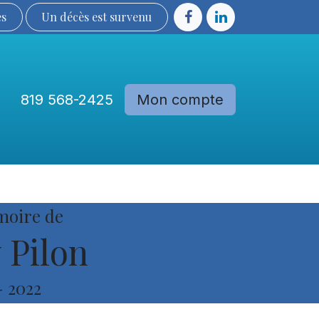
ès
Un décès est sur​​​​​​​​ve​nu​​​​​​​​​​
819 568-2425
Mon compte
Communautés
Devenir membre
moire de
 Pilon
-
2022