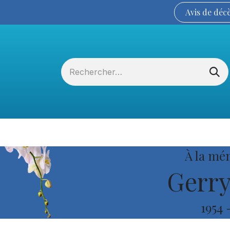
Avis de
déc
Services funéraires
La Coopérative
À la mé
Gerry
1954