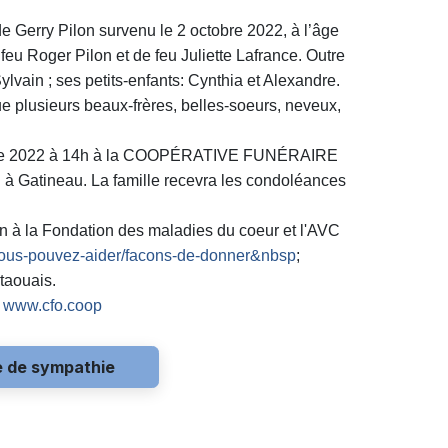
 Gerry Pilon survenu le 2 octobre 2022, à l’âge
e feu Roger Pilon et de feu Juliette Lafrance. Outre
Sylvain ; ses petits-enfants: Cynthia et Alexandre.
ue plusieurs beaux-frères, belles-soeurs, neveux,
ctobre 2022 à 14h à la COOPÉRATIVE FUNÉRAIRE
à Gatineau. La famille recevra les condoléances
n à la Fondation des maladies du coeur et l'AVC
vous-pouvez-aider/facons-de-donner&nbsp
;
utaouais.
:
www.cfo.coop
e de sympathie