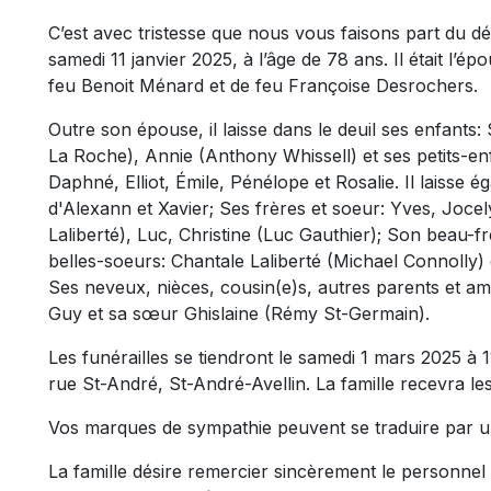
C’est avec tristesse que nous vous faisons part du 
samedi 11 janvier 2025, à l’âge de 78 ans. Il était l’é
feu Benoit Ménard et de feu Françoise Desrochers.
Outre son épouse, il laisse dans le deuil ses enfants:
La Roche), Annie (Anthony Whissell) et ses petits-enf
Daphné, Elliot, Émile, Pénélope et Rosalie. Il laisse é
d'Alexann et Xavier; Ses frères et soeur: Yves, Joc
Laliberté), Luc, Christine (Luc Gauthier); Son beau-f
belles-soeurs: Chantale Laliberté (Michael Connolly)
Ses neveux, nièces, cousin(e)s, autres parents et ami
Guy et sa sœur Ghislaine (Rémy St-Germain).
Les funérailles se tiendront le samedi 1 mars 2025 à 11
rue St-André, St-André-Avellin. La famille recevra le
Vos marques de sympathie peuvent se traduire par u
La famille désire remercier sincèrement le personnel