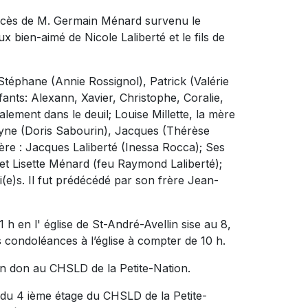
décès de M. Germain Ménard survenu le
poux bien-aimé de
Nicole Laliberté
et le fils de
 Stéphane (Annie Rossignol), Patrick (Valérie
ants: Alexann, Xavier, Christophe, Coralie,
galement dans le deuil; Louise Millette, la mère
elyne (Doris Sabourin), Jacques (Thérèse
rère : Jacques Laliberté (Inessa Rocca); Ses
 et Lisette Ménard (feu Raymond Laliberté);
(e)s. Il fut prédécédé par son frère Jean-
 h en l' église de St-André-Avellin sise au 8,
s condoléances à l’église à compter de 10 h.
n don au CHSLD de la Petite-Nation.
 du 4 ième étage du CHSLD de la Petite-