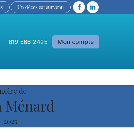
ès
Un décès est sur​​​​​​​​ve​nu​​​​​​​​​​
819 568-2425
Mon compte
Communautés
Devenir membre
moire de
 Ménard
-
2025