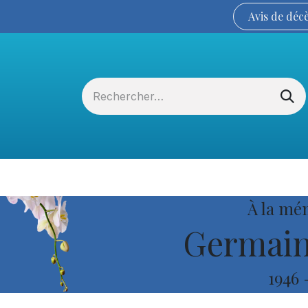
Avis de
déc
Services funéraires
La Coopérative
À la mé
Germain
1946