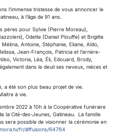
ons l’immense tristesse de vous annoncer le
tineau, à l’âge de 91 ans.
s pères pour Sylvie (Pierre Moreau),
zzoleni), Odette (Daniel Plouffe) et Brigitte
, Mélina, Antoine, Stéphanie, Eliane, Aldo,
lissa, Jean-François, Patricia et l’arrière-
iko, Victoria, Léa, Éli, Edouard, Brody,
se également dans le deuil ses neveux, nièces et
ité, a été son plus beau projet de vie.
aitre à vie.
embre 2022 à 10h à la Coopérative funéraire
de la Cité-des-Jeunes, Gatineau. La famille
s sera possible de visionner la cérémonie en
mora.tv/fr/diffusions/64764