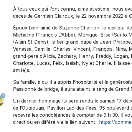
À tous ceux qui l’ont connu, aimé et estimé, nous av
décès de Germain Clairoux, le 22 novembre 2022 à Ga
Époux bien-aimé de Suzanne Charron, le meilleur de
Micheline (François L’Abbé), Monique, Élise (Santo Ma
(Alain St-Denis), le fier grand-papa de Jean-Philippe
Vanessa, Camille, Charles, Vincent, François, Nina, Me
grand-père d’Alicia, Zachary, Henry, Freddy, Logan, N
Charlotte, Lucas, Félix, Isaiah, Ivy et Charlie. Il lais
ami(e)s.
Sa famille, à qui il a appris l’hospitalité et la généros
Passionné de bridge, il aura atteint le rang de Grand M
1
Un dernier hommage lui sera rendu le samedi 17 déc
de l’Outaouais, Pavillon Lac-des-Fées, 95 boulevard 
recevra les condoléances à compter de 9 h 30. Il vou
direct ou en différé via le lien suivant :
https://comme