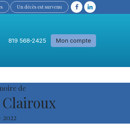
ès
Un décès est sur​​​​​​​​ve​nu​​​​​​​​​​
819 568-2425
Mon compte
Communautés
Devenir membre
moire de
Clairoux
-
2022