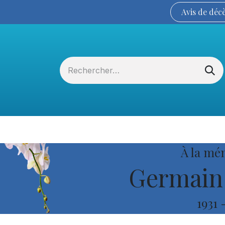
Avis de
déc
Services funéraires
La Coopérative
À la mé
Germain 
1931