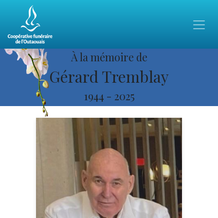
À la mémoire de
Gérard Tremblay
1944
-
2025