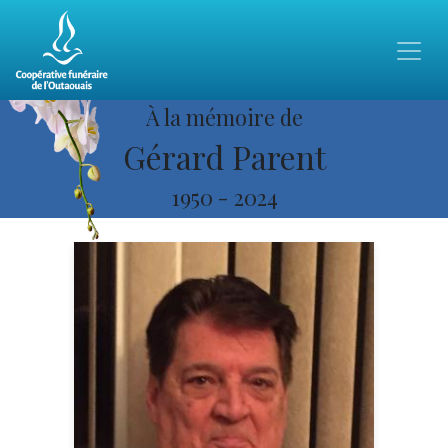
À la mémoire de
Gérard Parent
1950
-
2024