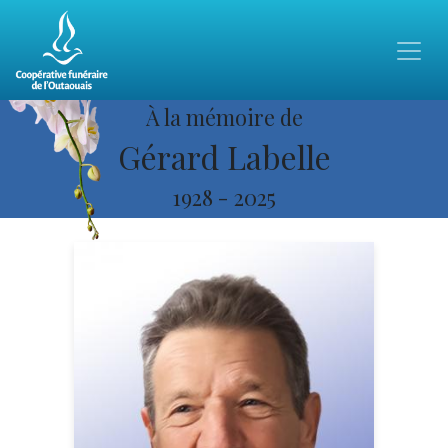
À la mémoire de
Gérard Labelle
1928
-
2025