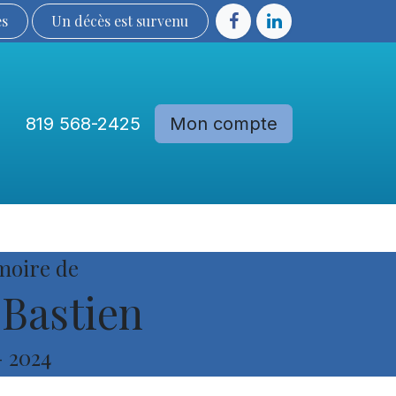
ès
Un décès est sur​​​​​​​​ve​nu​​​​​​​​​​
819 568-2425
Mon compte
Communautés
Devenir membre
moire de
Bastien
-
2024