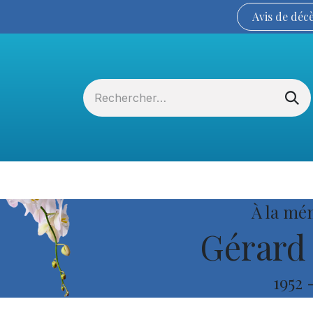
Avis de
déc
Services funéraires
La Coopérative
À la mé
Gérard 
1952