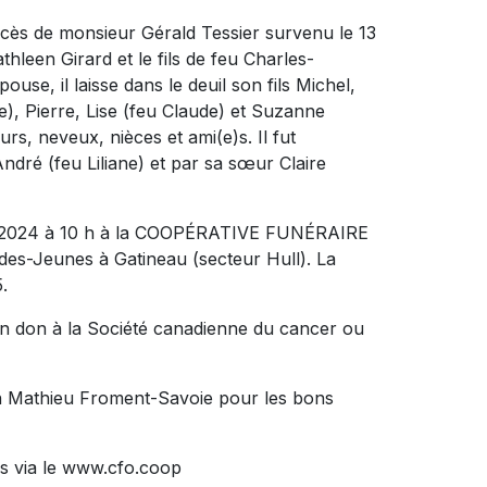
écès de monsieur Gérald Tessier survenu le 13
athleen Girard et le fils de feu Charles-
se, il laisse dans le deuil son fils Michel,
e), Pierre, Lise (feu Claude) et Suzanne
rs, neveux, nièces et ami(e)s. Il fut
dré (feu Liliane) et par sa sœur Claire
ars 2024 à 10 h à la COOPÉRATIVE FUNÉRAIRE
des-Jeunes à Gatineau (secteur Hull). La
.
n don à la Société canadienne du cancer ou
on Mathieu Froment-Savoie pour les bons
s via le www.cfo.coop