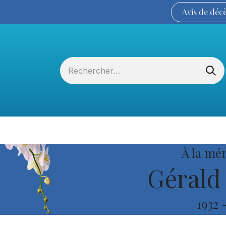
Avis de
déc
Services funéraires
La Coopérative
À la mé
Gérald 
1932