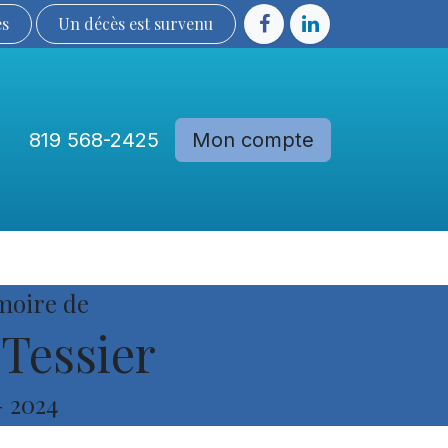
ès
Un décès est sur​​​​​​​​ve​nu​​​​​​​​​​
819 568-2425
Mon compte
Communautés
Devenir membre
moire de
Tessier
-
2024