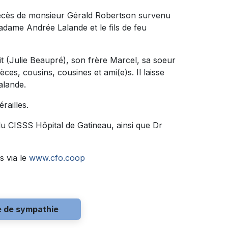
 décès de monsieur Gérald Robertson survenu
 madame Andrée Lalande et le fils de feu
oit (Julie Beaupré), son frère Marcel, sa soeur
ces, cousins, cousines et ami(e)s. Il laisse
alande.
railles.
 CISSS Hôpital de Gatineau, ainsi que Dr
s via le
www.cfo.coop
e de sympathie