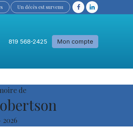
ès
Un décès est sur​​​​​​​​ve​nu​​​​​​​​​​
819 568-2425
Mon compte
Communautés
Devenir membre
moire de
obertson
-
2026