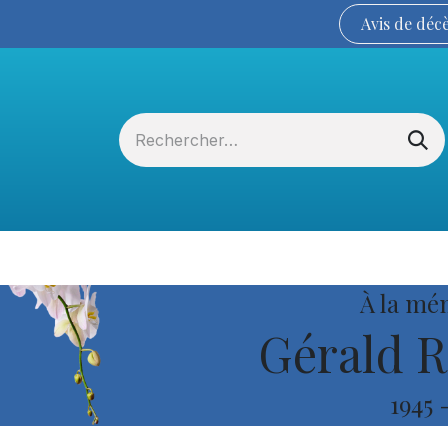
Avis de
déc
Services funéraires
La Coopérative
À la mé
Gérald R
1945