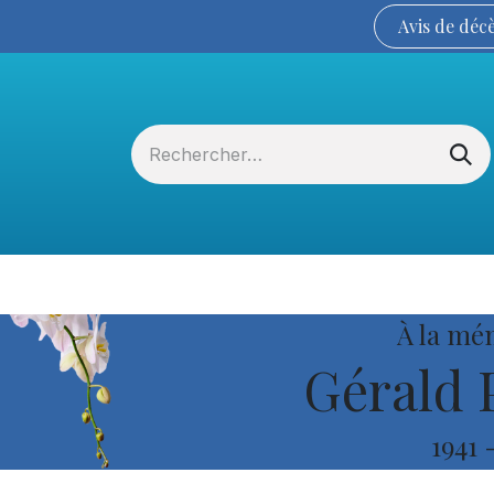
Avis de
déc
Services funéraires
La Coopérative
À la mé
Gérald 
1941