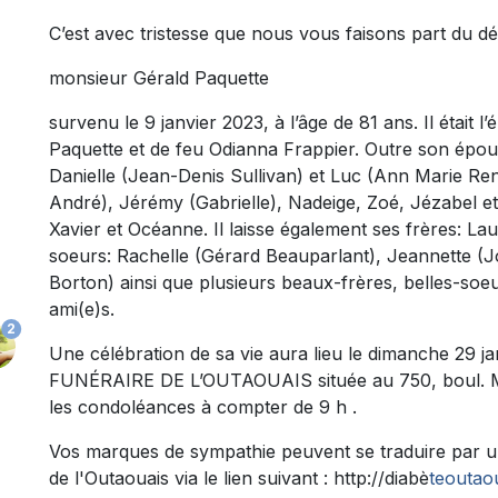
C’est avec tristesse que nous vous faisons part du d
monsieur Gérald Paquette
survenu le 9 janvier 2023, à l’âge de 81 ans. Il était l
Paquette et de feu Odianna Frappier. Outre son épouse,
Danielle (Jean-Denis Sullivan) et Luc (Ann Marie Ren
André), Jérémy (Gabrielle), Nadeige, Zoé, Jézabel et 
Xavier et Océanne. Il laisse également ses frères: L
soeurs: Rachelle (Gérard Beauparlant), Jeannette (Jo
Borton) ainsi que plusieurs beaux-frères, belles-soeu
ami(e)s.
2
Une célébration de sa vie aura lieu le dimanche 29 
FUNÉRAIRE DE L’OUTAOUAIS située au 750, boul. Mal
les condoléances à compter de 9 h .
Vos marques de sympathie peuvent se traduire par un
de l'Outaouais via le lien suivant : http://diabè
teoutao