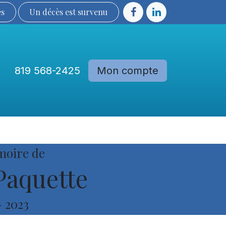
ès
Un décès est sur​​​​​​​​ve​nu​​​​​​​​​​
819 568-2425
Mon compte
Communautés
Devenir membre
moire de
Paquette
-
2023