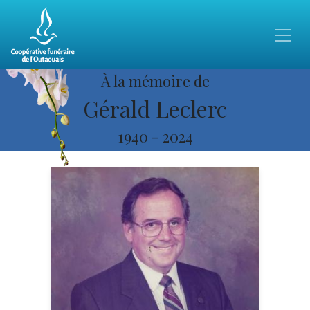
À la mémoire de
Gérald Leclerc
1940
-
2024