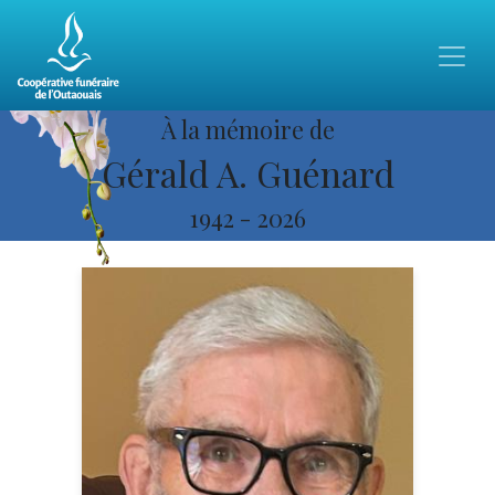
À la mémoire de
Gérald A. Guénard
1942
-
2026