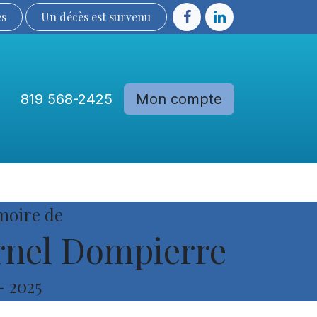
ès
Un décès est sur​​​​​​​​ve​nu​​​​​​​​​​
819 568-2425
Mon compte
Communautés
Devenir membre
moire de
rnel Dompierre
-
2025