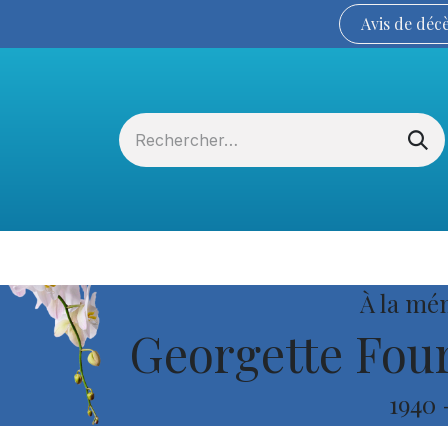
Avis de
déc
Services funéraires
La Coopérative
À la mé
Georgette Fou
1940