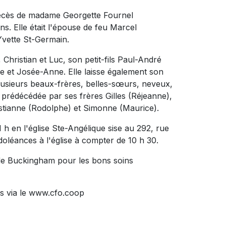
 décès de madame Georgette Fournel
ns. Elle était l'épouse de feu Marcel
 Yvette St-Germain.
 Christian et Luc, son petit-fils Paul-André
ne et Josée-Anne. Elle laisse également son
plusieurs beaux-frères, belles-sœurs, neveux,
t prédécédée par ses frères Gilles (Réjeanne),
istianne (Rodolphe) et Simonne (Maurice).
1 h en l'église Ste-Angélique sise au 292, rue
doléances à l'église à compter de 10 h 30.
l de Buckingham pour les bons soins
s via le www.cfo.coop