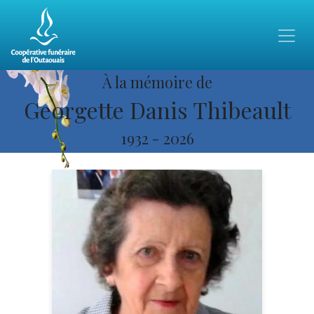
À la mémoire de
Georgette Danis Thibeault
1932
-
2026