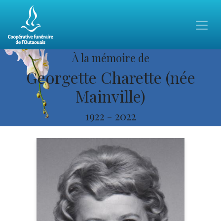
À la mémoire de
Georgette Charette (née
Mainville)
1922
-
2022