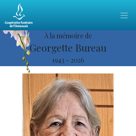
À la mémoire de
Georgette Bureau
1943
-
2026