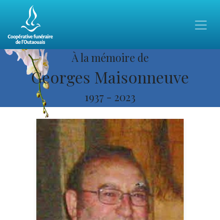
À la mémoire de
Georges Maisonneuve
1937
-
2023