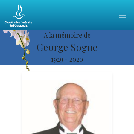
À la mémoire de
George Sogne
1929
-
2020