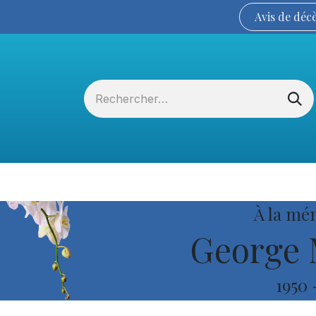
Avis de
déc
Services funéraires
La Coopérative
À la mé
George 
1950