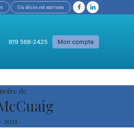
ès
Un décès est sur​​​​​​​​ve​nu​​​​​​​​​​
819 568-2425
Mon compte
Communautés
Devenir membre
moire de
McCuaig
-
2021