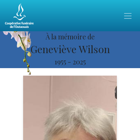
À la mémoire de
Geneviève Wilson
1955
-
2025