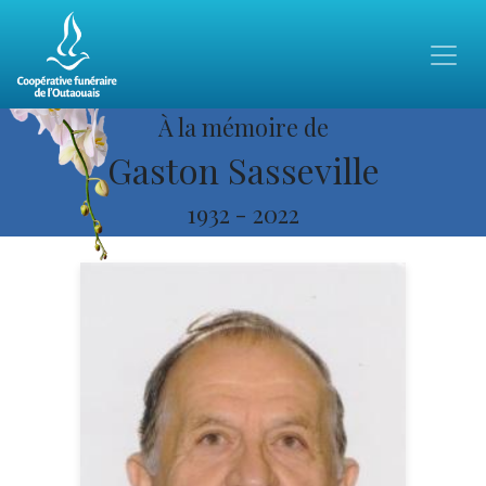
À la mémoire de
Gaston Sasseville
1932
-
2022