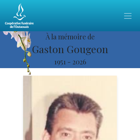
À la mémoire de
Gaston Gougeon
1951
-
2026