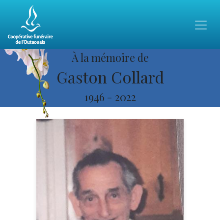
À la mémoire de
Gaston Collard
1946
-
2022