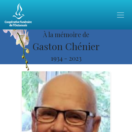
À la mémoire de
Gaston Chénier
1934
-
2023