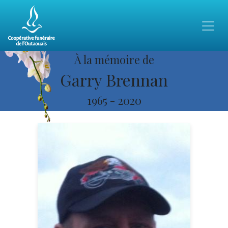
À la mémoire de
Garry Brennan
1965
-
2020