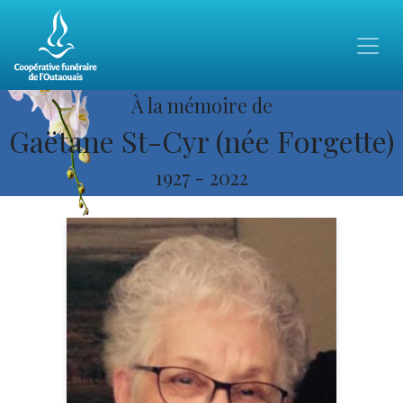
À la mémoire de
Gaëtane St-Cyr (née Forgette)
1927
-
2022