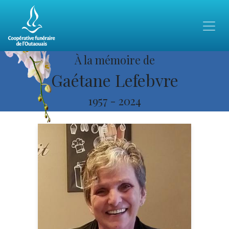
À la mémoire de
Gaétane Lefebvre
1957
-
2024