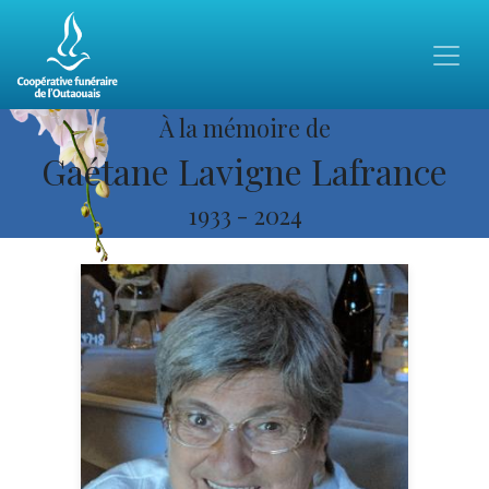
À la mémoire de
Gaétane Lavigne Lafrance
1933
-
2024