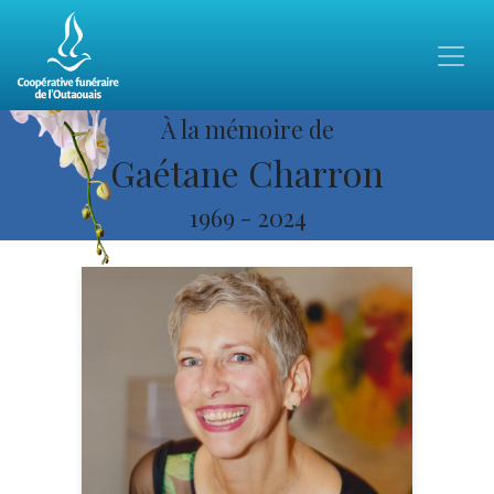
À la mémoire de
Gaétane Charron
1969
-
2024