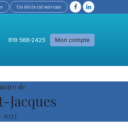
ès
Un décès est sur​​​​​​​​ve​nu​​​​​​​​​​
819 568-2425
Mon compte
Communautés
Devenir membre
moire de
t-Jacques
-
2023