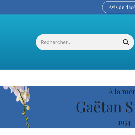
Avis de
déc
Services funéraires
La Coopérative
À la mé
Gaëtan S
1954