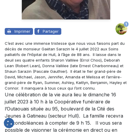
1
Imprimer
Partager
C’est avec une immense tristesse que nous vous faisons part du
décès de monsieur Gaëtan Sarazin le 4 juillet 2022 aux Soins
palliatifs de l’Hôpital de Hull, à l’âge de 88 ans. Il laisse dans le
deuil ses quatre enfants Sharon Vallilee (Errol Choo), Deborah
Lean (Robert Lean), Donna Vallilee (late Ernest Charbonneau) et
Shaun Sarazin (Pascale Gauthier). Il était le fier grand-père de
David, Michael, Jason, Jennifer, Amanda et Melissa et l’arrière-
grand-père de Ryan, Summer, Ashley, Kaitlyn, Benjamin, Hayley et
Connor. Il manquera à tous ceux qui l’ont connu.
Une célébration de la vie aura lieu le dimanche 16
juillet 2023 à 10 h à la Coopérative funéraire de
l’Outaouais située au 95, boulevard de la Cité des
Jeunes à Gatineau (secteur Hull). La famille recevra
les condoléances à compter de 9 h 15. Il vous sera
possible de visionner la cérémonie en direct ou en