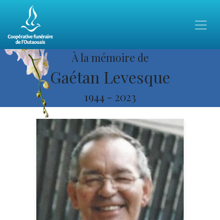
À la mémoire de
Gaétan Levesque
1944
-
2023