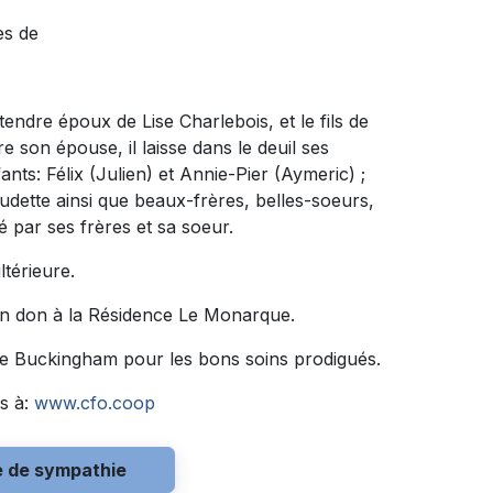
ès de
 tendre époux de Lise Charlebois, et le fils de
 son épouse, il laisse dans le deuil ses
fants: Félix (Julien) et Annie-Pier (Aymeric) ;
audette ainsi que beaux-frères, belles-soeurs,
é par ses frères et sa soeur.
térieure.
un don à la Résidence Le Monarque.
l de Buckingham pour les bons soins prodigués.
s à:
www.cfo.coop
e de sympathie