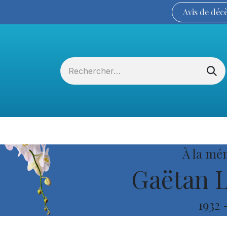
Avis de
déc
Services funéraires
La Coopérative
À la mé
Gaëtan 
1932