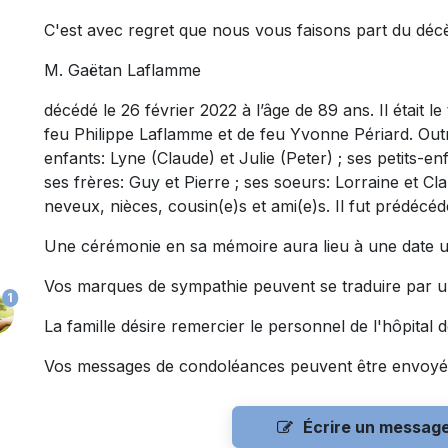
C'est avec regret que nous vous faisons part du déc
M. Gaëtan Laflamme
décédé le 26 février 2022 à l’âge de 89 ans. Il était le
feu Philippe Laflamme et de feu Yvonne Périard. Outre
enfants: Lyne (Claude) et Julie (Peter) ; ses petits-en
ses frères: Guy et Pierre ; ses soeurs: Lorraine et Cl
neveux, nièces, cousin(e)s et ami(e)s. Il fut prédécéd
Une cérémonie en sa mémoire aura lieu à une date ul
Vos marques de sympathie peuvent se traduire par 
1
La famille désire remercier le personnel de l'hôpita
Vos messages de condoléances peuvent être envoyé
Écrire un messag