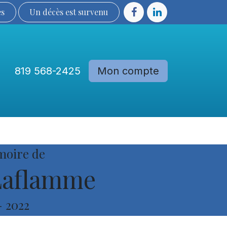
ès
Un décès est sur​​​​​​​​ve​nu​​​​​​​​​​
819 568-2425
Mon compte
Communautés
Devenir membre
moire de
Laflamme
-
2022