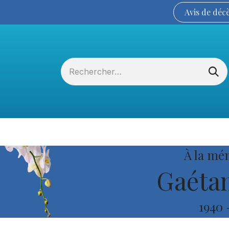
Avis de
déc
Services funéraires
La Coopérative
À la mé
Gaétan
1940