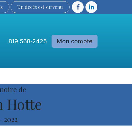
ès
Un décès est sur​​​​​​​​ve​nu​​​​​​​​​​
819 568-2425
Mon compte
Communautés
Devenir membre
moire de
 Hotte
-
2022