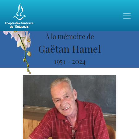
À la mémoire de
Gaëtan Hamel
1951
-
2024