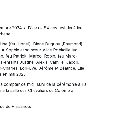
embre 2024, à l'âge de 94 ans, est décédée
hette.
t), Lise (feu Lionel), Diane Duguay (Raymond),
r Sophie et sa sœur Alice Robitaille Ivall.
ean, feu Patrick, Marco, Robin, feu Marc-
ts-enfants Justine, Alexis, Camille, Jacob,
r-Charles, Lori-Ève, Jérôme et Béatrice. Elle
le en mai 2025.
à compter de midi, suivi de la cérémonie à 13
vi à la salle des Chevaliers de Colomb à
que de Plaisance.