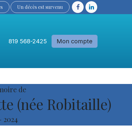
ès
Un décès est sur​​​​​​​​ve​nu​​​​​​​​​​
819 568-2425
Mon compte
Communautés
Devenir membre
moire de
e (née Robitaille)
-
2024