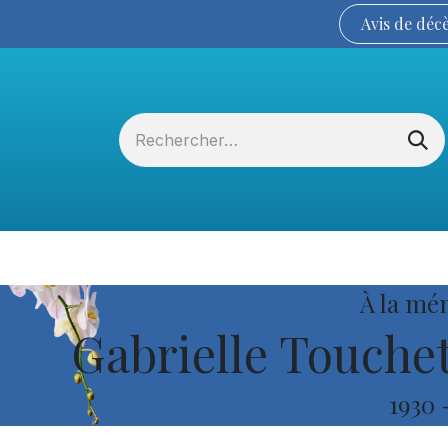
Avis de
déc
Services funéraires
La Coopérative
À la mé
Gabrielle Touchett
1930