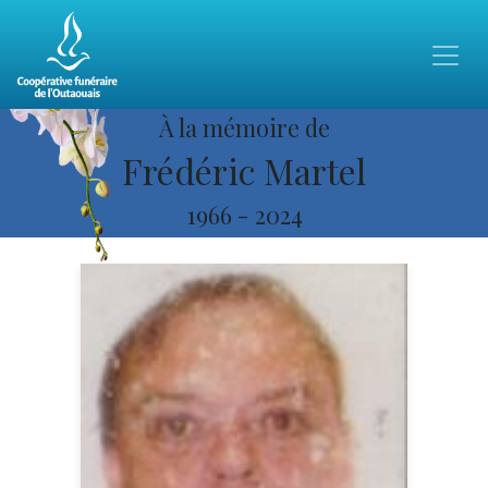
À la mémoire de
Frédéric Martel
1966
-
2024