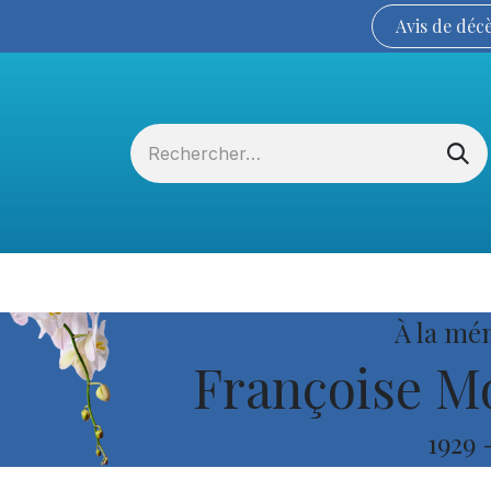
Avis de
déc
Services funéraires
La Coopérative
À la mé
Françoise Mo
1929