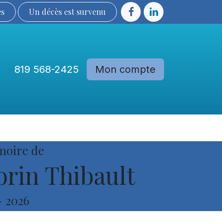
ès
Un décès est sur​​​​​​​​ve​nu​​​​​​​​​​
819 568-2425
Mon compte
Communautés
Devenir membre
moire de
rin Thibault
-
2026