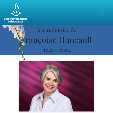
À la mémoire de
Françoise Huneault
1947
-
2022